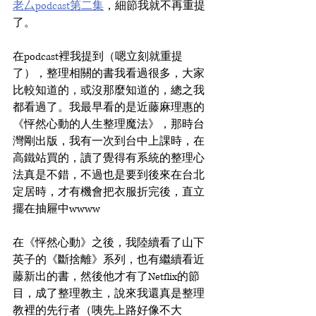
老厶podcast第二集
，細節我就不再重提
了。
在podcast裡我提到（嗯立刻就重提
了），整理相關的書我看過很多，大家
比較知道的，或沒那麼知道的，總之我
都看過了。我最早看的是近藤麻理惠的
《怦然心動的人生整理魔法》，那時台
灣剛出版，我有一次到台中上課時，在
高鐵站買的，讀了覺得有系統的整理心
法真是不錯，不過也是要到後來在台北
定居時，才有機會把衣服折完後，直立
擺在抽屜中wwww
在《怦然心動》之後，我陸續看了山下
英子的《斷捨離》系列，也有繼續看近
藤新出的書，然後他才有了Netflix的節
目，成了整理教主，說來我還真是整理
教裡的先行者（咦先上路好像不大