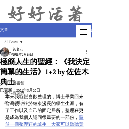
文章
All Posts
黃老厶
All Posts
2021年2月13日
極簡人生的聖經：《我決定
老厶當老師
簡單的生活》1+2 by 佐佐木
老厶與人生
典士
老厶屠書館
已更新：
2021年8月20日
老厶看世界
本來我就蠻喜歡整理的，博士畢業回來
老厶話吼嵐
台灣後，終於結束漫長的學生生涯，有
了工作以及自己的固定居所，整理狂更
是成為我個人認同很重要的一部份，
關
於一個整理狂的誕生，大家可以聽聽黃