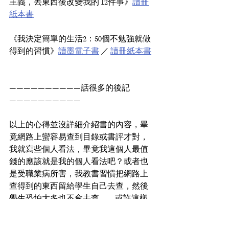
主義，丟東西後改變我的 12件事》
讀冊
紙本書
《我決定簡單的生活2：50個不勉強就做
得到的習慣》
讀墨電子書
 ／ 
讀冊紙本書
——————————話很多的後記
——————————
以上的心得並沒詳細介紹書的內容，畢
竟網路上蠻容易查到目錄或書評才對，
我就寫些個人看法，畢竟我這個人最值
錢的應該就是我的個人看法吧？或者也
是受職業病所害，我教書習慣把網路上
查得到的東西留給學生自己去查，然後
學生恐怕大多也不會去查.... ，或許這樣
強調自己查找，部落格會比較做不下
去？畢竟寫東西要服務讀者的嘛，老厶