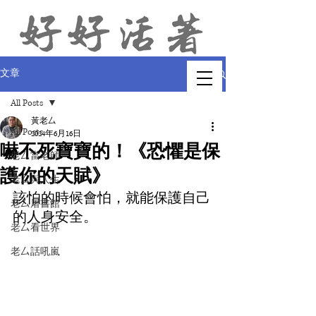
文章
All Posts
黃老厶
All Posts
2024年6月16日
嚇不死寶寶的！《恐懼是保
老厶當老師
護你的天賦》
老厶與人生
該怕的時候會怕，就能保護自己
老厶屠書館
的人身安全。
老厶看世界
老厶話吼嵐