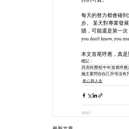
持的可貴。
每天的努力都會碰到無
步。 某天對專業發
贖，可能還是第一次，真的是中年有差
you don't know, you must 
本文首尾呼應，真是
標記：
貝克特
歷程
中年
首尾呼應
施主要問你自己
升等沒有
老厶與人生