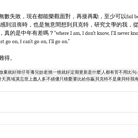
數失敗，現在都能樂觀面對，再接再勵，至少可以fail bet
展感到沮喪時，也是無意間想到貝克特，研究文學的我，
嗎？"where I am, I don't know, I'll never know, in
go on, I can't go on, I'll go on." 
難得。
放棄就好
韓仔哥
養兒妨老
燒一燒就好
定期更新是什麼
人都有苦不用比
勾
升天
異域
莫忘世上蠢人多
不績優只積憂
要比給你贏
貝克特不是康貝特
我