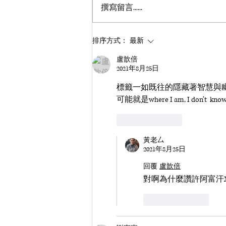
撰寫留言......
排序方式：
最新
盧歆倍
2021年8月25日
標籤一如既往的隱藏著智慧與
可能就是where I am, I don’t  kno
按讚
回覆
黃老厶
2021年8月25日
回覆
盧歆倍
對啊為什麼讚許阿富汗X
按讚
回覆