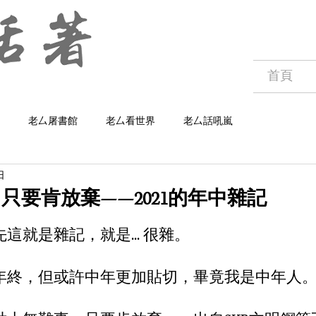
首頁
老厶屠書館
老厶看世界
老厶話吼嵐
日
只要肯放棄——2021的年中雜記
這就是雜記，就是... 很雜。
年終，但或許中年更加貼切，畢竟我是中年人