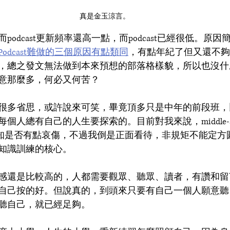
真是金玉涼言。
odcast更新頻率還高一點，而podcast已經很低。原
Podcast難做的三個原因有點類同
，有點年紀了但又還不夠
，總之發文無法做到本來預想的部落格樣貌，所以也沒什
意那麼多，何必又何苦？
很多省思，或許說來可笑，畢竟頂多只是中年的前段班，
總有自己的人生要探索的。目前對我來說，middle-age is a
. 聽起來不知是否有點哀傷，不過我倒是正面看待，非規矩不能定
知識訓練的核心。
感還是比較高的，人都需要觀眾、聽眾、讀者，有讚和留
自己按的好。但說真的，到頭來只要有自己一個人願意聽
聽自己，就已經足夠。