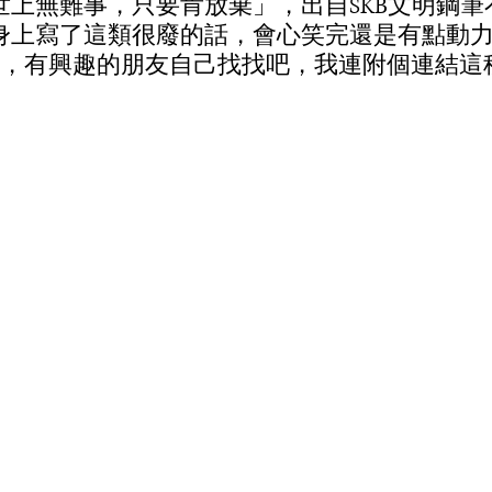
上無難事，只要肯放棄」，出自SKB文明鋼筆
身上寫了這類很廢的話，會心笑完還是有點動
I代，有興趣的朋友自己找找吧，我連附個連結這