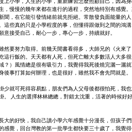
度上小學，人生的小學，重新練習怎麼照顧自己，因為身
生，慢慢的幾年來都在進行的過程，突然地特別有感覺。
新聞，在它能引發情緒前就先拒絕。常散發負面能量的人
。這些真的只是小學程度的事，但懂得跟做到之間的鴻溝
願意接受自己，耐心一步，專心一步，持續就好。 
雖然要努力取得。前幾天閒書看得多，大師兄的《火來了
吃這行飯的。天天都有人死，但死亡離大多數活人大多很
域？）風情總是很有吸引力，我覺得我死後燒完灑一灑就
身後事打算如何辦理，也是很好，雖然我不會先問就是。
掛少就可死得容易點，朋友們為人父母後都很怕死，我也
掛。 人生的選擇林林總總，對錯太沈重，活著的時候好
長大的好快，我自己讀小學六年感覺十分漫長，但孩子們
的感覺，回台灣教的第一批學生都快要三十歲了，我覺得