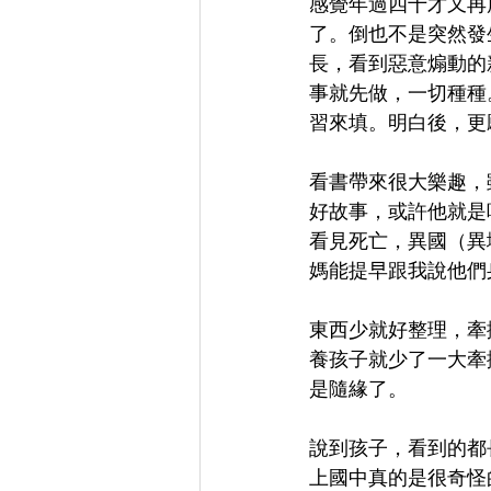
感覺年過四十才又再
了。倒也不是突然發
長，看到惡意煽動的
事就先做，一切種種
習來填。明白後，更
看書帶來很大樂趣，
好故事，或許他就是
看見死亡，異國（異
媽能提早跟我說他們
東西少就好整理，牽
養孩子就少了一大牽
是隨緣了。
說到孩子，看到的都
上國中真的是很奇怪