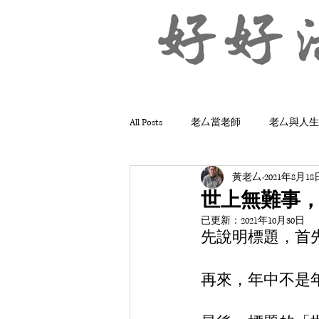
All Posts
老厶當老師
老厶與人生
黃老厶
2021年8月18
世上無難事，
已更新：
2021年10月30日
先說明標題，首先
再來，年中不是