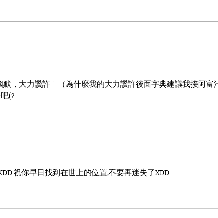
莫名
一年
幽默，大力讚許！（為什麼我的大力讚許後面字典建議我接阿富
w吧(?
DD 祝你早日找到在世上的位置,不要再迷失了XDD