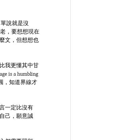
因簡單說就是沒
老，要想想現在
麼文，但想想也
比我更懂其中甘
 humbling 
方圓，知道界線才
言一定比沒有
自己，願意誠