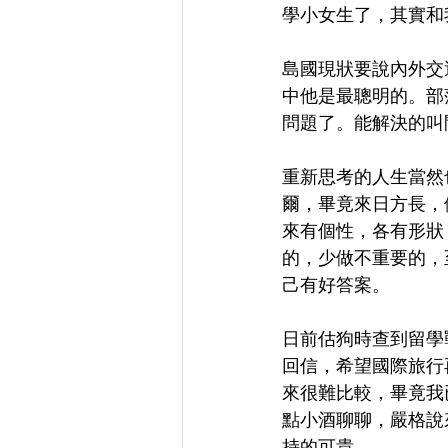
學小女生了，其實和
島國現狀要說內外交
中他是最聰明的。部
問題了。能解決的叫
重新思考的人生當然
爾，畢竟來日方長，
來有個性，各有形狀
的，少做不重要的，
己有好答案。
日前估狗時查到留學
回信，希望國際旅行
來很難比較，畢竟我
點小酒聊聊，嚴格說