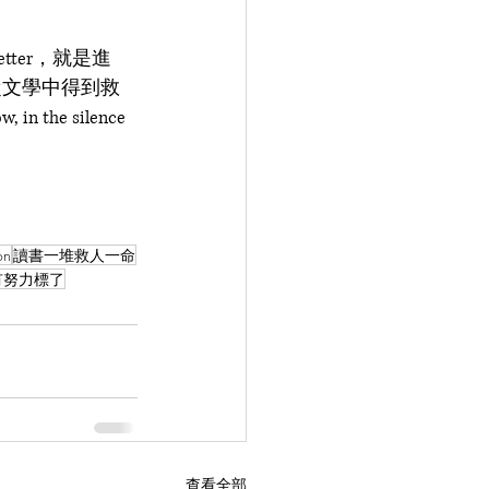
ter，就是進
從文學中得到救
 the silence 
on
讀書一堆救人一命
有努力標了
查看全部