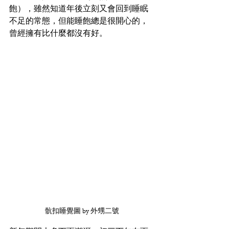
飽），雖然知道年後立刻又會回到睡眠
不足的常態，但能睡飽總是很開心的，
曾經擁有比什麼都沒有好。
骯扣睡覺圖 by 外甥二號