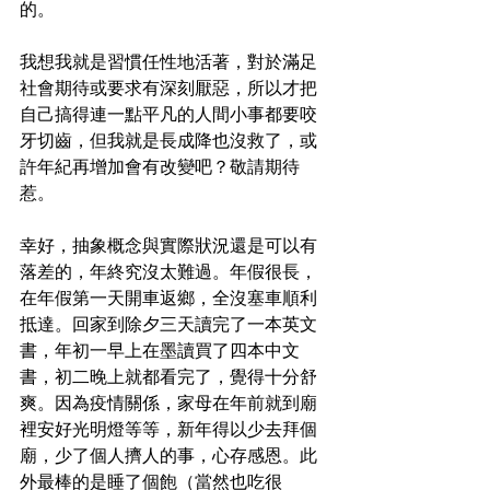
的。
我想我就是習慣任性地活著，對於滿足
社會期待或要求有深刻厭惡，所以才把
自己搞得連一點平凡的人間小事都要咬
牙切齒，但我就是長成降也沒救了，或
許年紀再增加會有改變吧？敬請期待
惹。
幸好，抽象概念與實際狀況還是可以有
落差的，年終究沒太難過。年假很長，
在年假第一天開車返鄉，全沒塞車順利
抵達。回家到除夕三天讀完了一本英文
書，年初一早上在墨讀買了四本中文
書，初二晚上就都看完了，覺得十分舒
爽。因為疫情關係，家母在年前就到廟
裡安好光明燈等等，新年得以少去拜個
廟，少了個人擠人的事，心存感恩。此
外最棒的是睡了個飽（當然也吃很