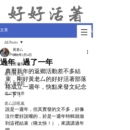
文章
All Posts
黃老厶
All Posts
2022年2月4日
過年，過了一年
老厶當老師
農曆新年的返鄉活動差不多結
老厶與人生
束，剛好黃老厶的好好活著部落
老厶屠書館
格成立一週年，快點來發文紀念
老厶看世界
一下！
老厶話吼嵐
說是一週年，但其實發的文不多，好像
沒什麼好說嘴的，於是一週年特輯就做
到這裡結束（咦太快！），來講講過年