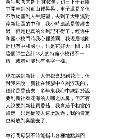
新年期間大多下雨潮溼，初三下午在雨
中開車到附近山裡晃晃，車子還是多但
不致於塞到人生絕望，去到了大甲溪對
岸新社區的中和，我小時應該是曾經去
過，但是也真的久到記不得了，經過中
和國小校門時我心裡莞爾，我現居地附
近也有中和國小，只是它好大一間，和
這個師生合計28人的特偏小校很不一
樣，或者可能只有名字一樣。
現在講到新社，人們都會想到花海，但
對我來說，新社在我腦中立刻浮現的，
始終是香菇寮。多年來我心中總對於說
要到新社看花海的人嗤之以鼻，但若有
人說要到新社買香菇，我會給予相當的
肯定，只是從沒人這麼說過，我的肯定
也就放到臭酸去了。
車行間母親不時能指出各種地點與回