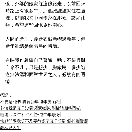
憶，外婆的娘家往這條路走，以前回來
時路上有很多牛，那個誰誰誰就住在這
裡，以前我初中同學家在那裡，諸如此
類，希望這些回憶令她開心。
人間的矛盾，穿新衣戴新帽過新年，但
新年卻總是個憶舊的時節。
有時我也希望自己普通一點，不是假掰
自命不凡，只是想少一點嚴厲，多少逃
過無法溫和面對世界之人，必然有的遺
憾。
標記：
不要急
憶舊
農曆新年
週年慶
新社
花海我還真是沒看過
返鄉
以鼻
敬請期待
香菇
睡飽命長
中和
任性
叛逆中年
咬牙
快點開學我等不及要教課了真是等到煩
必然
嚴厲
老厶與人生