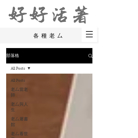
各種老厶
部落格
All Posts
All Posts
老厶當老
師
老厶與人
生
老厶屠書
館
老厶看世