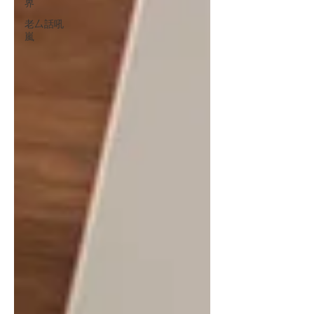
界
老厶話吼
嵐