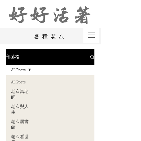
各種老厶
部落格
All Posts
All Posts
老厶當老
師
老厶與人
生
老厶屠書
館
老厶看世