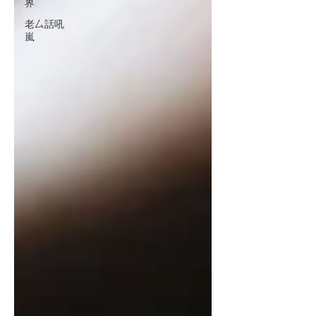
界
老厶話吼
嵐