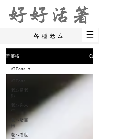
各種老厶
部落格
All Posts
All Posts
老厶當老
師
老厶與人
生
老厶屠書
館
老厶看世